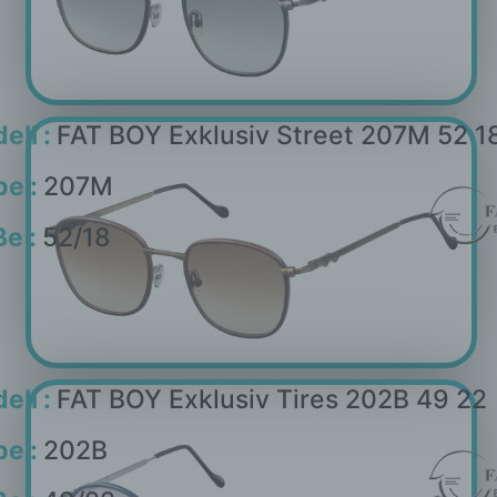
ell :
FAT BOY Exklusiv Street 207M 52 1
be :
207M
e :
52/18
ell :
FAT BOY Exklusiv Tires 202B 49 22
be :
202B