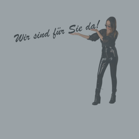
Jede betroffene Person hat das vo
b) Recht auf Auskunft
Jede von der Verarbeitung persone
die Verarbeitungszwecke
die Kategorien personenbezoge
die Empfänger oder Kategorien
falls möglich die geplante Daue
das Bestehen eines Rechts au
das Bestehen eines Beschwerd
wenn die personenbezogenen Da
das Bestehen einer automatisi
Ferner steht der betroffenen Perso
Möchte eine betroffene Person die
c) Recht auf Berichtigung