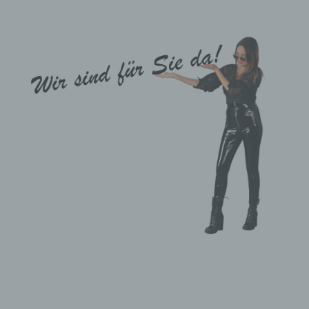
Jede betroffene Person hat das vo
b) Recht auf Auskunft
Jede von der Verarbeitung persone
die Verarbeitungszwecke
die Kategorien personenbezoge
die Empfänger oder Kategorien
falls möglich die geplante Daue
das Bestehen eines Rechts au
das Bestehen eines Beschwerd
wenn die personenbezogenen Da
das Bestehen einer automatisi
Ferner steht der betroffenen Perso
Möchte eine betroffene Person die
c) Recht auf Berichtigung