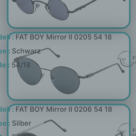
ell :
FAT BOY Mirror II 0205 54 18
be :
Schwarz
e :
54/18
ell :
FAT BOY Mirror II 0206 54 18
be :
Silber