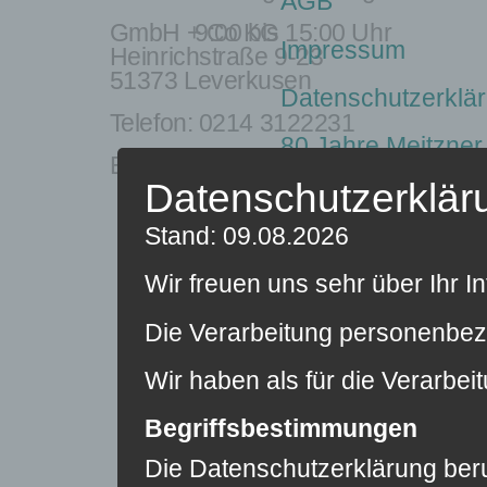
AGB
GmbH + Co KG
9:00 bis 15:00 Uhr
Impressum
Heinrichstraße 9-23
51373 Leverkusen
Datenschutzerklä
Telefon:
0214 3122231
80 Jahre Meitzner
E-Mail
:
info@meitzner.de
Datenschutzerklär
SHOP
Meitzner & 
Stand: 09.08.2026
Mein Kundenkont
Wir freuen uns sehr über Ihr 
Registrierung [Nur
Die Verarbeitung personenbezo
© 2024 Meitzner-Meitzner
Wir haben als für die Verarbe
Begriffsbestimmungen
Die Datenschutzerklärung beru