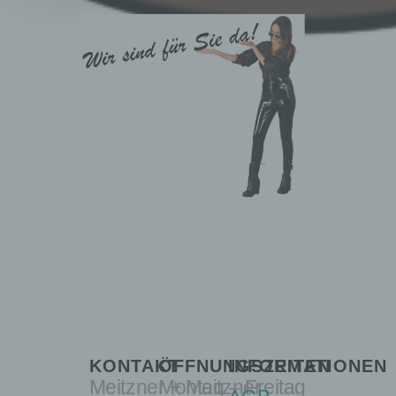
KONTAKT
ÖFFNUNGSZEITEN
INFORMATIONEN
Meitzner + Meitzner
Montag – Freitag