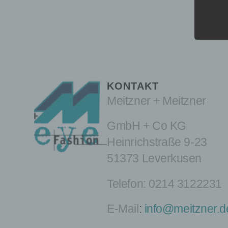
KONTAKT
Meitzner + Meitzner
GmbH + Co KG
Heinrichstraße 9-23
51373 Leverkusen
Telefon:
0214 3122231
E-Mail
:
info@meitzner.d
Nam