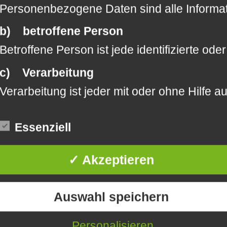
Personenbezogene Daten sind alle Informatio
b) betroffene Person
Betroffene Person ist jede identifizierte o
c) Verarbeitung
Verarbeitung ist jeder mit oder ohne Hilf
d) Einschränkung der Verarbeitung
Essenziell
Einschränkung der Verarbeitung ist die Mar
e) Profiling
✓ Akzeptieren
Profiling ist jede Art der automatisierten
f) Pseudonymisierung
Auswahl speichern
Pseudonymisierung ist die Verarbeitung pe
Personalisieren