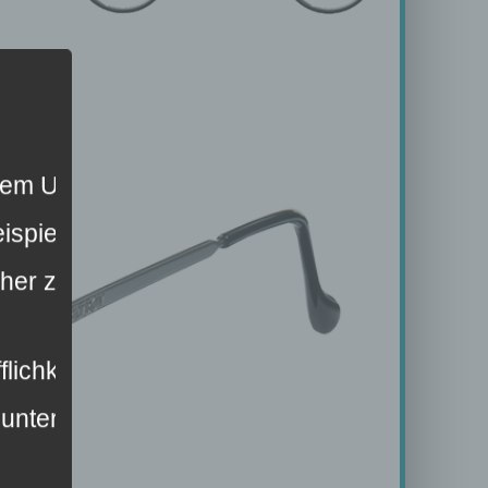
erem Unternehmen. Eine Nutzung der Interne
spielsweise des Namens, der Anschrift, E-
licher zahlreiche technische und organisato
flichkeiten, die durch den Europäischen Ri
unter anderem die folgenden Begriffe: