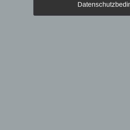
Datenschutzbedi
Profiling ist jede Art de
f) Pseudonymisierung
Pseudonymisierung ist di
g) Verantwortlicher ode
Verantwortlicher oder für
h) Auftragsverarbeiter
Auftragsverarbeiter ist ei
i) Empfänger
Empfänger ist eine natürl
j) Dritter
Dritter ist eine natürlic