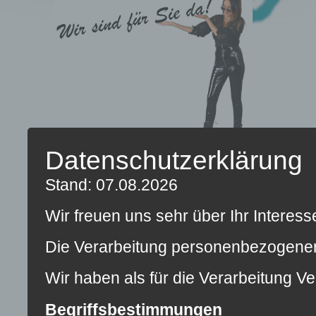
Datenschutzerklärung
Stand: 07.08.2026
Wir freuen uns sehr über Ihr Interes
Die Verarbeitung personenbezogener 
Wir haben als für die Verarbeitung V
KONTAKT
ÖFFNUNGSZEITEN
INFORMATIONEN
Meitzner + Meitzner
Montag – Freitag
AGB
Begriffsbestimmungen