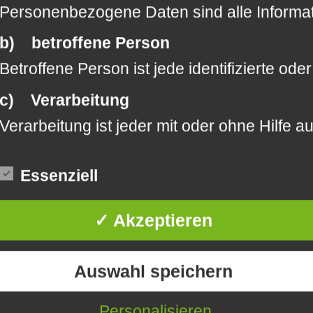
Personenbezogene Daten sind alle Informatio
b) betroffene Person
Betroffene Person ist jede identifizierte o
c) Verarbeitung
Verarbeitung ist jeder mit oder ohne Hilf
d) Einschränkung der Verarbeitung
Essenziell
Einschränkung der Verarbeitung ist die Mar
e) Profiling
✓ Akzeptieren
Profiling ist jede Art der automatisierten
f) Pseudonymisierung
Auswahl speichern
Pseudonymisierung ist die Verarbeitung pe
Personalisieren