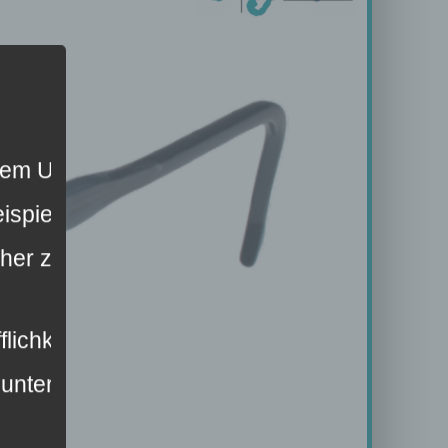
erem Unternehmen. Eine Nutzung der Interne
spielsweise des Namens, der Anschrift, E-
licher zahlreiche technische und organisato
flichkeiten, die durch den Europäischen Ri
unter anderem die folgenden Begriffe: