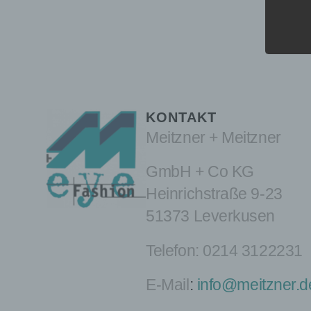
KONTAKT
Meitzner + Meitzner
GmbH + Co KG
Heinrichstraße 9-23
51373 Leverkusen
Telefon:
0214 3122231
E-Mail
:
info@meitzner.d
Nam